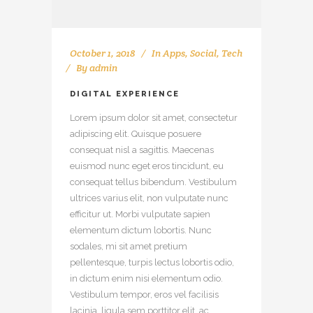
October 1, 2018
In
Apps
,
Social
,
Tech
By
admin
DIGITAL EXPERIENCE
Lorem ipsum dolor sit amet, consectetur
adipiscing elit. Quisque posuere
consequat nisl a sagittis. Maecenas
euismod nunc eget eros tincidunt, eu
consequat tellus bibendum. Vestibulum
ultrices varius elit, non vulputate nunc
efficitur ut. Morbi vulputate sapien
elementum dictum lobortis. Nunc
sodales, mi sit amet pretium
pellentesque, turpis lectus lobortis odio,
in dictum enim nisi elementum odio.
Vestibulum tempor, eros vel facilisis
lacinia, ligula sem porttitor elit, ac