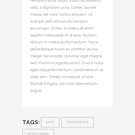
hendrerit eu et turpis. Etiam eu eleifend
velit, a dignissim urna. Donec laoreet
massa vel nunc luctus aliquam. Ut
suscipit velit ultrices dui tempus
accumsan. Donec in metus et enim
sagittis malesuada id ut eros. Nullam
dictum in metus eu fermentum. Nunc
pellentesque turpis eu porttitor lacinia.
Integer lacus justo, pulvinar eget magna
sed, maximus egestas enim. Duis a nulla
eget neque fermentum condimentum ac
vitae sem. Donec consequat ornare.
Blandit fringilla, est nunc elementum
augue.
TAGS:
APPS
CONFERENCE
DEVELOPERS