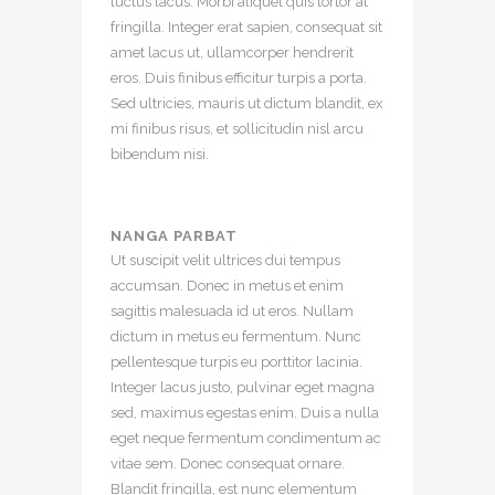
luctus lacus. Morbi aliquet quis tortor at
fringilla. Integer erat sapien, consequat sit
amet lacus ut, ullamcorper hendrerit
eros. Duis finibus efficitur turpis a porta.
Sed ultricies, mauris ut dictum blandit, ex
mi finibus risus, et sollicitudin nisl arcu
bibendum nisi.
NANGA PARBAT
Ut suscipit velit ultrices dui tempus
accumsan. Donec in metus et enim
sagittis malesuada id ut eros. Nullam
dictum in metus eu fermentum. Nunc
pellentesque turpis eu porttitor lacinia.
Integer lacus justo, pulvinar eget magna
sed, maximus egestas enim. Duis a nulla
eget neque fermentum condimentum ac
vitae sem. Donec consequat ornare.
Blandit fringilla, est nunc elementum