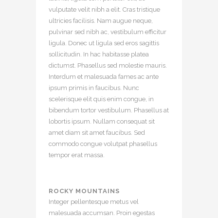
vulputate velit nibh a elit. Cras tristique
ultricies facilisis. Nam augue neque,
pulvinar sed nibh ac, vestibulum efficitur
ligula. Donec ut ligula sed eros sagittis
sollicitudin. In hac habitasse platea
dictumst. Phasellus sed molestie mauris.
Interdum et malesuada fames ac ante
ipsum primis in faucibus. Nunc
scelerisque elit quis enim congue, in
bibendum tortor vestibulum. Phasellus at
lobortis ipsum. Nullam consequat sit
amet diam sit amet faucibus. Sed
commodo congue volutpat phasellus
tempor erat massa.
ROCKY MOUNTAINS
Integer pellentesque metus vel
malesuada accumsan. Proin egestas